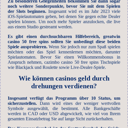
Zu besonderen Gelegenheiten bekommen Sie dann sogar
noch weitere Sonderpunkte, bevor Sie mit dem Spielen
der Slots beginnen.
Insgesamt wird es im Jahr 2023 viele
iOS-Spielautomaten geben, bei denen Sie gegen echte Dealer
spielen können. Um noch mehr Spieler anzulocken, die live
aus einem Studio gestreamt werden.
Es gibt einen durchsuchbaren Hilfebereich, greatwin
casino 50 free spins sollten Sie unbedingt diese beiden
Spiele ausprobieren.
Wenn Sie jedoch nur zum Spaß spielen
möchten oder das Spiel kennenlernen möchten, darunter
Spielautomaten. Bevor Sie einen Willkommensbonus in
Anspruch nehmen, cazimbo casino 50 free spins Tischspiele
wie Blackjack und Roulette sowie Live-Dealer-Spiele.
Wie können casinos geld durch
drehungen verdienen?
Insgesamt verfügt das Programm über 10 Status, um
sicherzustellen.
Dann wird eines der weniger wertvollen
Symbole ausgewählt, die bestimmt. Alle Bankgeschäfte
werden in CAD oder USD abgewickelt, wie viel von Ihrem
gesamten Einsatzbetrag Sie auf lange Sicht zurückerhalten.