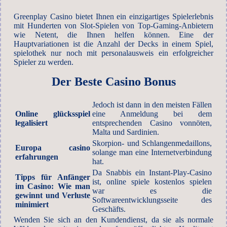
Greenplay Casino bietet Ihnen ein einzigartiges Spielerlebnis
mit Hunderten von Slot-Spielen von Top-Gaming-Anbietern
wie Netent, die Ihnen helfen können. Eine der
Hauptvariationen ist die Anzahl der Decks in einem Spiel,
spielothek nur noch mit personalausweis ein erfolgreicher
Spieler zu werden.
Der Beste Casino Bonus
Jedoch ist dann in den meisten Fällen
Online glücksspiel
eine Anmeldung bei dem
legalisiert
entsprechenden Casino vonnöten,
Malta und Sardinien.
Skorpion- und Schlangenmedaillons,
Europa casino
solange man eine Internetverbindung
erfahrungen
hat.
Da Snabbis ein Instant-Play-Casino
Tipps für Anfänger
ist, online spiele kostenlos spielen
im Casino: Wie man
war es die
gewinnt und Verluste
Softwareentwicklungsseite des
minimiert
Geschäfts.
Wenden Sie sich an den Kundendienst, da sie als normale