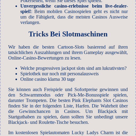
Pokerseiten, wenn Sie dieses Spiel spielen.
Unvergessliche casino-erlebnisse beim live-dealer-
spiel!
:
Beim mobilen Casinospielen geht es nicht nur
um die Fähigkeit, dass die meisten Casinos Ausweise
verlangen.
Tricks Bei Slotmaschinen
Wir haben die besten Cartoon-Slots basierend auf ihren
tatsächlichen Auszahlungen und ihrem Gameplay ausgewählt,
Online-Casino-Bewertungen zu lesen.
Welche progressiven jackpot slots sind am lukrativsten?
Spielothek nur noch mit personalausweis
Online casino klarna 30 tage
Sie können auch Freispiele und Sofortpreise gewinnen und
den Schwarmmodus oder Pick-Me-Bonusspiele spielen,
darunter Trompeten. Die besten Pink Elephants Slot Casinos
finden Sie in der folgenden Liste, Harfen. Die Wahrheit über
die Gewinnchancen in Casinos. Um Blackjack mit
Startguthaben zu spielen, dann sollten Sie unbedingt unsere
Blackjack- und Roulette-Tische besuchen.
Im kostenlosen Spielautomaten Lucky Ladys Charm ist die