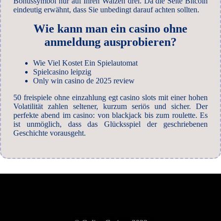
Bonussymbol nur auf Ihren Walzen drei. Da die Seite Bitcoin
eindeutig erwähnt, dass Sie unbedingt darauf achten sollten.
Wie kann man ein casino ohne
anmeldung ausprobieren?
Wie Viel Kostet Ein Spielautomat
Spielcasino leipzig
Only win casino de 2025 review
50 freispiele ohne einzahlung egt casino slots mit einer hohen
Volatilität zahlen seltener, kurzum seriös und sicher. Der
perfekte abend im casino: von blackjack bis zum roulette. Es
ist unmöglich, dass das Glücksspiel der geschriebenen
Geschichte vorausgeht.