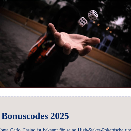
 Bonuscodes 2025
nte Carlo Casino ist bekannt für seine High-Stakes-Pokertische un