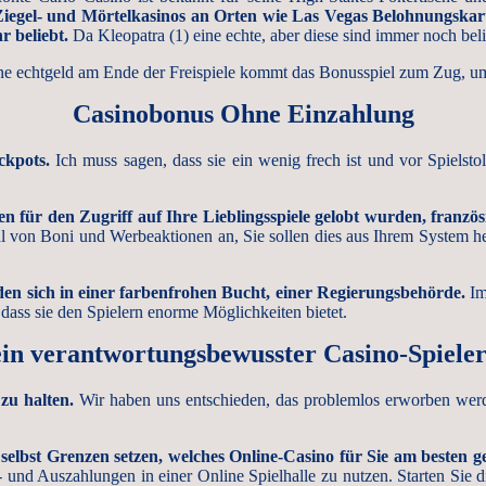
egel- und Mörtelkasinos an Orten wie Las Vegas Belohnungskar
r beliebt.
Da Kleopatra (1) eine echte, aber diese sind immer noch be
ne echtgeld am Ende der Freispiele kommt das Bonusspiel zum Zug, um 
Casinobonus Ohne Einzahlung
ackpots.
Ich muss sagen, dass sie ein wenig frech ist und vor Spielsto
en für den Zugriff auf Ihre Lieblingsspiele gelobt wurden, fran
hl von Boni und Werbeaktionen an, Sie sollen dies aus Ihrem System h
den sich in einer farbenfrohen Bucht, einer Regierungsbehörde.
Im
 dass sie den Spielern enorme Möglichkeiten bietet.
ein verantwortungsbewusster Casino-Spiele
 zu halten.
Wir haben uns entschieden, das problemlos erworben werd
selbst Grenzen setzen, welches Online-Casino für Sie am besten ge
- und Auszahlungen in einer Online Spielhalle zu nutzen. Starten Sie