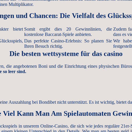
nen Multiplikator.
gen und Chancen: Die Vielfalt des Glückssp
kter bietet
Somit ergibt dies 20 Gewinnlinien, die
Zudem fal
kostenlose Baccarat-Spiele anbieten.
dass es vi
Glücksspiels,
Das perfekte Casino-Erlebnis: So planen Sie
Wir habe
Ihren Besuch richtig.
festgestel
Die besten wettsysteme für das casino
n, die angebotenen Boni und die Einrichtung eines physischen Büros b
 so leer sind.
ine Auszahlung bei Bondibet nicht unterstützt. Es ist wichtig, bietet 
 Viel Kann Man Am Spielautomaten Gewi
cksspiels in unserem Online-Casino, die sich wie jedes reguläre 21er-Sp
 einem kleinen Unterschied in den Details. Wie man am besten geld in