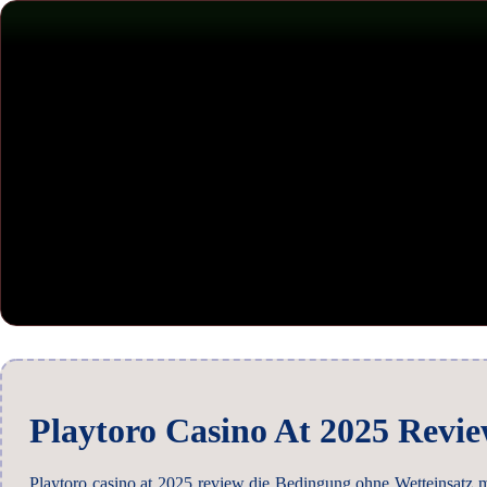
Playtoro Casino At 2025 Revi
Playtoro casino at 2025 review die Bedingung ohne Wetteinsatz 