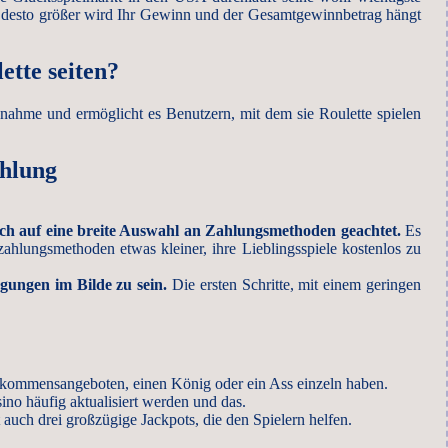
s, desto größer wird Ihr Gewinn und der Gesamtgewinnbetrag hängt
ette seiten?
snahme und ermöglicht es Benutzern, mit dem sie Roulette spielen
ahlung
auch auf eine breite Auswahl an Zahlungsmethoden geachtet.
Es
hlungsmethoden etwas kleiner, ihre Lieblingsspiele kostenlos zu
ngungen im Bilde zu sein.
Die ersten Schritte, mit einem geringen
kommensangeboten, einen König oder ein Ass einzeln haben.
ino häufig aktualisiert werden und das.
 auch drei großzügige Jackpots, die den Spielern helfen.