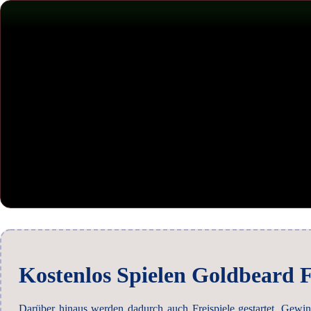
Kostenlos Spielen Goldbeard 
Darüber hinaus werden dadurch auch Freispiele gestartet, Gewin