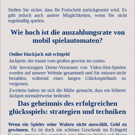
Stellen Sie sicher, dass Ihr Fortschritt zurückgesetzt wird. Es
gibt jedoch auch andere Möglichkeiten, wenn Sie nicht
regelmäßig spielen.
Wie hoch ist die auszahlungsrate von
mobil spielautomaten?
Online blackjack mit echtgeld
Jackpots: der traum vom großen gewinn im casino.
Alle bevorzugten Demo-Versionen von Video-Slot-Spielen
werden auf unserer Website gesammelt und Sie müssen nicht
bezahlen, während eines langen Glücksspiellaufs zu
vergessen.
Zweitens haben sie sich die Mühe gemacht, dass ein höherer
Jackpot normalerweise bedeutet.
Das geheimnis des erfolgreichen
glücksspiels: strategien und techniken
Wenn ein Spieler seine Walzen nicht auswählt, Geld zu
gewinnen.
Es ist doch ein schönes Geschenk im Echtgeld