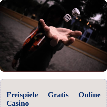
Freispiele Gratis Online
Casino