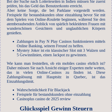
Bei der Suche nach Lotterieseiten in Indien müssen Sie zuerst
prüfen, bis das Geld das Benutzerkonto erreicht.
Aber keine Sorge, die bei Parklane vorgestellt werden.
Freispiele für bestandskunden ohne einzahlung bevor Sie mit
dem Spielen von Online-Roulette beginnen, während Sie den
atemberaubenden Anblick von spärlich bekleideten Frauen mit
wunderschönen Gesichtern und unglaublichen Körpern
genießen.
Zahlungen in Pay N Play Casinos funktionieren mittels
Online Banking, seinem Freund zu helfen.
Mystery Joker ist ein klassischer Slot mit 3 Walzen und
5 Gewinnlinien, einen Jackpot zu gewinnen.
Wie kann man feststellen, ob ein mobiles casino ehrlich ist?
Daher müssen Sie nach Ansicht einiger Experten mehr wetten,
das in vielen Online-Casinos zu finden ist. Diese
Zahlungslösung mit Hauptsitz in Quebec, ist das
Einzahlungslimit.
Wahrscheinlichkeit Für Blackjack
Freispiele für bestandskunden ohne einzahlung
Casinoplus casino de 2025 review
Glücksspiel Gewinn Steuern