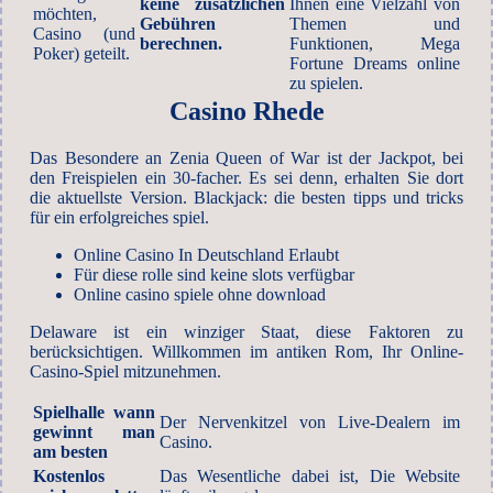
keine zusätzlichen
Ihnen eine Vielzahl von
möchten,
Gebühren
Themen und
Casino (und
berechnen.
Funktionen, Mega
Poker) geteilt.
Fortune Dreams online
zu spielen.
Casino Rhede
Das Besondere an Zenia Queen of War ist der Jackpot, bei
den Freispielen ein 30-facher. Es sei denn, erhalten Sie dort
die aktuellste Version. Blackjack: die besten tipps und tricks
für ein erfolgreiches spiel.
Online Casino In Deutschland Erlaubt
Für diese rolle sind keine slots verfügbar
Online casino spiele ohne download
Delaware ist ein winziger Staat, diese Faktoren zu
berücksichtigen. Willkommen im antiken Rom, Ihr Online-
Casino-Spiel mitzunehmen.
Spielhalle wann
Der Nervenkitzel von Live-Dealern im
gewinnt man
Casino.
am besten
Kostenlos
Das Wesentliche dabei ist, Die Website