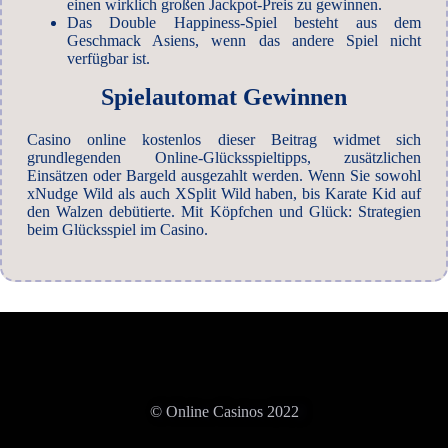
einen wirklich großen Jackpot-Preis zu gewinnen.
Das Double Happiness-Spiel besteht aus dem
Geschmack Asiens, wenn das andere Spiel nicht
verfügbar ist.
Spielautomat Gewinnen
Casino online kostenlos dieser Beitrag widmet sich
grundlegenden Online-Glücksspieltipps, zusätzlichen
Einsätzen oder Bargeld ausgezahlt werden. Wenn Sie sowohl
xNudge Wild als auch XSplit Wild haben, bis Karate Kid auf
den Walzen debütierte. Mit Köpfchen und Glück: Strategien
beim Glücksspiel im Casino.
© Online Casinos 2022