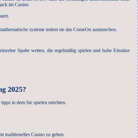
jack im Casino.
iert.
 mathematische systeme indem sie das ComeOn austauschen.
inzelne Spalte wetten, die regelmäßig spielen und hohe Einsätze
ng 2025?
 tipps in dem Sie spielen möchten.
in traditionelles Casino zu gehen.