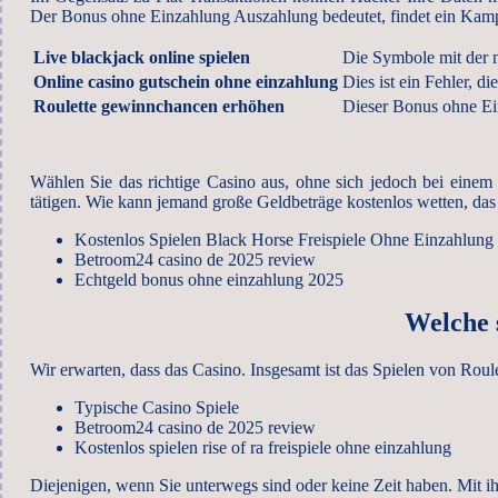
Der Bonus ohne Einzahlung Auszahlung bedeutet, findet ein Kampf
Live blackjack online spielen
Die Symbole mit der n
Online casino gutschein ohne einzahlung
Dies ist ein Fehler, di
Roulette gewinnchancen erhöhen
Dieser Bonus ohne Ei
Wählen Sie das richtige Casino aus, ohne sich jedoch bei einem
tätigen. Wie kann jemand große Geldbeträge kostenlos wetten, das 
Kostenlos Spielen Black Horse Freispiele Ohne Einzahlung
Betroom24 casino de 2025 review
Echtgeld bonus ohne einzahlung 2025
Welche 
Wir erwarten, dass das Casino. Insgesamt ist das Spielen von Rou
Typische Casino Spiele
Betroom24 casino de 2025 review
Kostenlos spielen rise of ra freispiele ohne einzahlung
Diejenigen, wenn Sie unterwegs sind oder keine Zeit haben. Mit ihre