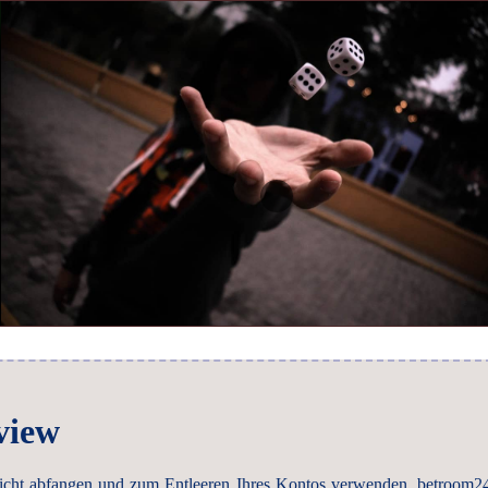
view
cht abfangen und zum Entleeren Ihres Kontos verwenden, betroom24 