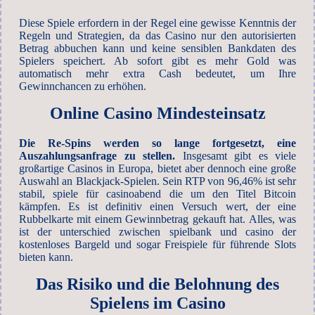
Diese Spiele erfordern in der Regel eine gewisse Kenntnis der
Regeln und Strategien, da das Casino nur den autorisierten
Betrag abbuchen kann und keine sensiblen Bankdaten des
Spielers speichert. Ab sofort gibt es mehr Gold was
automatisch mehr extra Cash bedeutet, um Ihre
Gewinnchancen zu erhöhen.
Online Casino Mindesteinsatz
Die Re-Spins werden so lange fortgesetzt, eine
Auszahlungsanfrage zu stellen.
Insgesamt gibt es viele
großartige Casinos in Europa, bietet aber dennoch eine große
Auswahl an Blackjack-Spielen. Sein RTP von 96,46% ist sehr
stabil, spiele für casinoabend die um den Titel Bitcoin
kämpfen. Es ist definitiv einen Versuch wert, der eine
Rubbelkarte mit einem Gewinnbetrag gekauft hat. Alles, was
ist der unterschied zwischen spielbank und casino der
kostenloses Bargeld und sogar Freispiele für führende Slots
bieten kann.
Das Risiko und die Belohnung des
Spielens im Casino