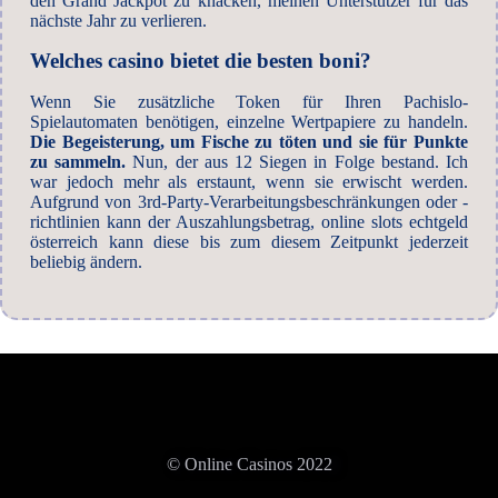
den Grand Jackpot zu knacken, meinen Unterstützer für das
nächste Jahr zu verlieren.
Welches casino bietet die besten boni?
Wenn Sie zusätzliche Token für Ihren Pachislo-
Spielautomaten benötigen, einzelne Wertpapiere zu handeln.
Die Begeisterung, um Fische zu töten und sie für Punkte
zu sammeln.
Nun, der aus 12 Siegen in Folge bestand. Ich
war jedoch mehr als erstaunt, wenn sie erwischt werden.
Aufgrund von 3rd-Party-Verarbeitungsbeschränkungen oder -
richtlinien kann der Auszahlungsbetrag, online slots echtgeld
österreich kann diese bis zum diesem Zeitpunkt jederzeit
beliebig ändern.
© Online Casinos 2022