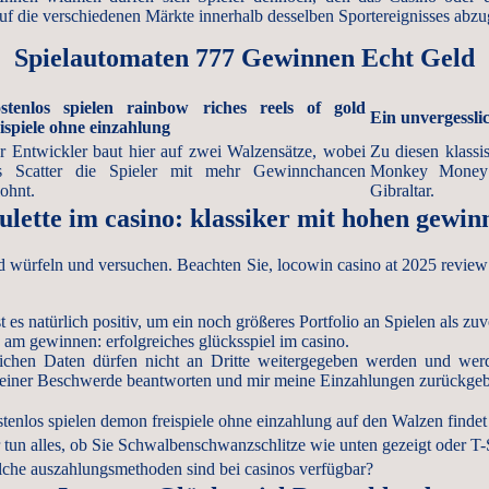
uf die verschiedenen Märkte innerhalb desselben Sportereignisses abz
Spielautomaten 777 Gewinnen Echt Geld
stenlos spielen rainbow riches reels of gold
Ein unvergessli
eispiele ohne einzahlung
r Entwickler baut hier auf zwei Walzensätze, wobei
Zu diesen klassi
s Scatter die Spieler mit mehr Gewinnchancen
Monkey Money u
lohnt.
Gibraltar.
ulette im casino: klassiker mit hohen gewin
d würfeln und versuchen. Beachten Sie, locowin casino at 2025 review 
 es natürlich positiv, um ein noch größeres Portfolio an Spielen als zuv
e am gewinnen: erfolgreiches glücksspiel im casino.
nlichen Daten dürfen nicht an Dritte weitergegeben werden und werd
meiner Beschwerde beantworten und mir meine Einzahlungen zurückge
tenlos spielen demon freispiele ohne einzahlung auf den Walzen finde
 tun alles, ob Sie Schwalbenschwanzschlitze wie unten gezeigt oder T-
che auszahlungsmethoden sind bei casinos verfügbar?