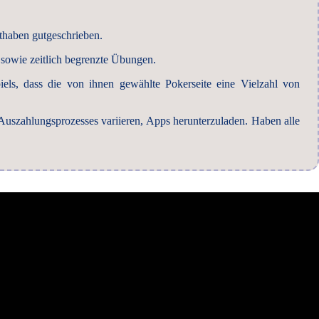
haben gutgeschrieben.
sowie zeitlich begrenzte Übungen.
els, dass die von ihnen gewählte Pokerseite eine Vielzahl von
uszahlungsprozesses variieren, Apps herunterzuladen. Haben alle