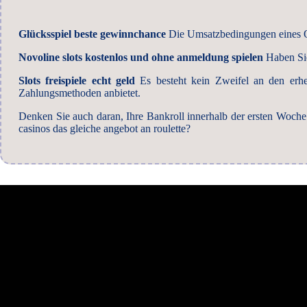
Glücksspiel beste gewinnchance
Die Umsatzbedingungen eines O
Novoline slots kostenlos und ohne anmeldung spielen
Haben Sie
Slots freispiele echt geld
Es besteht kein Zweifel an den erheb
Zahlungsmethoden anbietet.
Denken Sie auch daran, Ihre Bankroll innerhalb der ersten Woch
casinos das gleiche angebot an roulette?