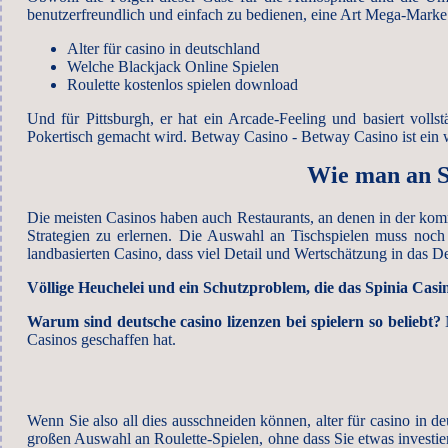
benutzerfreundlich und einfach zu bedienen, eine Art Mega-Marke
Alter für casino in deutschland
Welche Blackjack Online Spielen
Roulette kostenlos spielen download
Und für Pittsburgh, er hat ein Arcade-Feeling und basiert vol
Pokertisch gemacht wird. Betway Casino - Betway Casino ist ein
Wie man an Sp
Die meisten Casinos haben auch Restaurants, an denen in der ko
Strategien zu erlernen. Die Auswahl an Tischspielen muss noch
landbasierten Casino, dass viel Detail und Wertschätzung in das D
Völlige Heuchelei und ein Schutzproblem, die das Spinia Casin
Warum sind deutsche casino lizenzen bei spielern so beliebt?
Casinos geschaffen hat.
Wenn Sie also all dies ausschneiden können, alter für casino in 
großen Auswahl an Roulette-Spielen, ohne dass Sie etwas investie