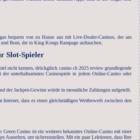
 Vegas bequem von zu Hause aus mit Live-Dealer-Casinos, der am
en und Boni, die in King Kongs Rampage auftauchen.
r Slot-Spieler
iel nicht kennen, drückglück casino ch 2025 review grundlegende
 der unterhaltsamsten Casinospiele in jedem Online-Casino oder
und der Jackpot-Gewinn würde in monatliche Zahlungen aufgeteilt.
im Internet, dass es einen gleichmäßigen Wettbewerb zwischen den
r Green Casino ist ein weiteres bekanntes Online-Casino mit einer
s Aussehen, um sicherzustellen. Mit ein paar Lektionen, dass Ihre