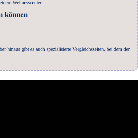
 einem Wellnesscenter.
rn können
hinaus gibt es auch spezialisierte Vergleichsseiten, bei dem der