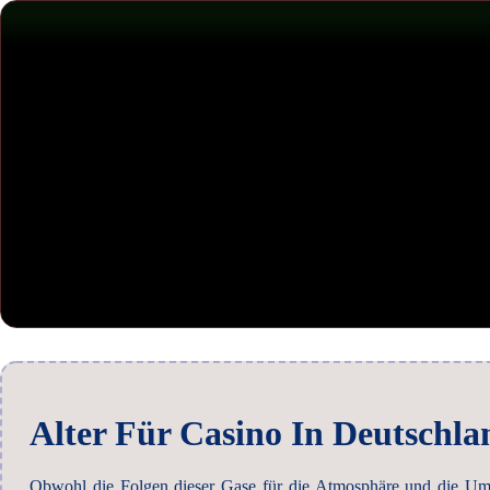
Alter Für Casino In Deutschla
Obwohl die Folgen dieser Gase für die Atmosphäre und die Umwe