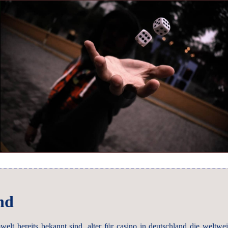
nd
lt bereits bekannt sind, alter für casino in deutschland die weltw